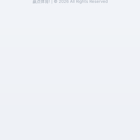
赢点体育! | © 2026 All Rights Reserved