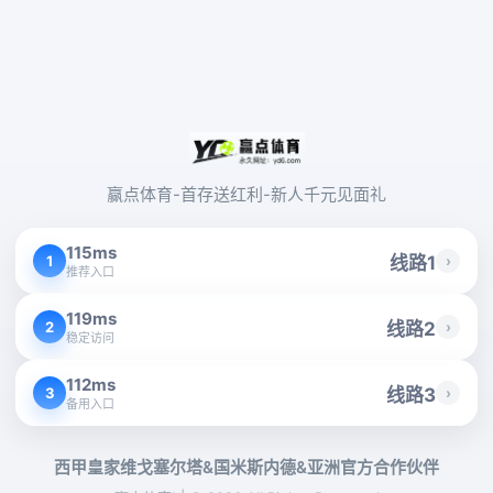
赢点体育-首存送红利-新人千元见面礼
115ms
线路1
›
1
推荐入口
119ms
线路2
›
2
稳定访问
112ms
线路3
›
3
备用入口
西甲皇家维戈塞尔塔&国米斯内德&亚洲官方合作伙伴